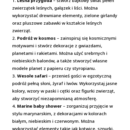
Leśna przygoda
– stwórz bajkowy świat pełen
zwierzątek leśnych, gałązek i liści. Można
wykorzystać drewniane elementy, zielone girlandy
oraz pluszowe zabawki w kształcie leśnych
zwierząt.
Podróż w kosmos
– zainspiruj się kosmicznymi
motywami i stwórz dekoracje z gwiazdami,
planetami i rakietami. Można użyć srebrnych i
niebieskich balonów, a także stworzyć własne
modele planet z papieru czy styropianu.
Wesołe safari
– przenieś gości w egzotyczną
podróż pełną słoni, żyraf i lwów. Wykorzystaj jasne
kolory, wzory w paski i cętki oraz figurki zwierząt,
aby stworzyć niezapomnianą atmosferę.
Marine baby shower
– zorganizuj przyjęcie w
stylu marynarskim, z dekoracjami w kolorach
białym, niebieskim i czerwonym. Można
wykorzystać elementy takie jak kotwice, sznurki,