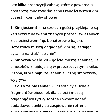
Oto kilka propozycji zabaw, które z pewnością
dostarczą mnóstwo śmiechu i radości wszystkim
uczestnikom baby shower:
Kim jestem?
– na czołach gości przyklejane są
karteczki z nazwami znanych postaci związanych
z dzieciństwem (np. bohaterowie bajek).
Uczestnicy muszą odgadnąć, kim są, zadając
pytania na „tak” lub „nie”.
Smoczek w słoiku
– goście muszą zgadnąć, ile
smoczków znajduje się w przezroczystym słoiku.
Osoba, która najbliżej zgadnie liczbę smoczków,
wygrywa.
Co to za piosenka?
– uczestnicy słuchają
fragmentów piosenek dla dzieci i muszą
odgadnąć ich tytuły. Można również dodać
dodatkowe punkty za zaśpiewanie refrenu.
Kalambury dla dzieci
– goście rysują na tablicy