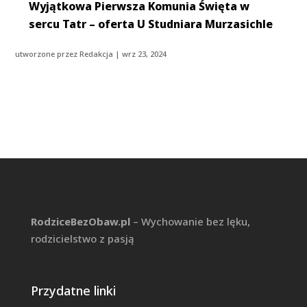
Wyjątkowa Pierwsza Komunia Święta w
sercu Tatr – oferta U Studniara Murzasichle
utworzone przez
Redakcja
|
wrz 23, 2024
RodziceBezObaw.pl
– Wychowanie bez lęku,
rodzicielstwo z pasją
Przydatne linki