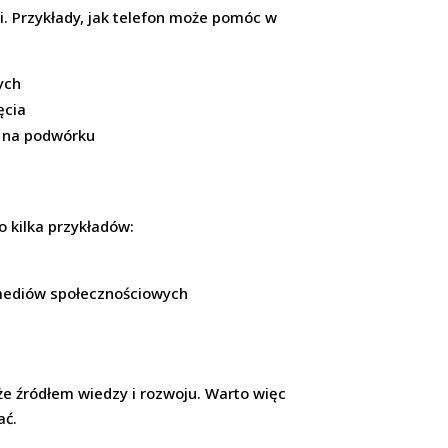
i. Przykłady, jak telefon może pomóc w
ych
ęcia
y na podwórku
o kilka przykładów:
 mediów społecznościowych
e źródłem wiedzy i rozwoju. Warto więc
ać.