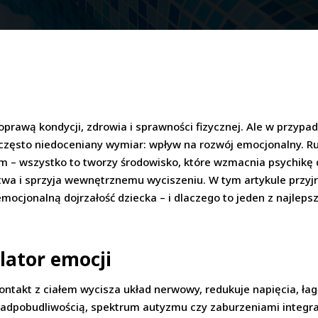
oprawą kondycji, zdrowia i sprawności fizycznej. Ale w przypa
 często niedoceniany wymiar: wpływ na rozwój emocjonalny. Ru
em – wszystko to tworzy środowisko, które wzmacnia psychikę 
a i sprzyja wewnętrznemu wyciszeniu. W tym artykule przyjrz
 emocjonalną dojrzałość dziecka – i dlaczego to jeden z najle
lator emocji
kontakt z ciałem wycisza układ nerwowy, redukuje napięcia, ła
 nadpobudliwością, spektrum autyzmu czy zaburzeniami integr