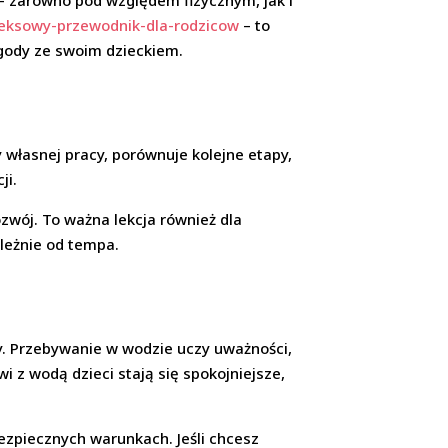
 – zarówno pod względem fizycznym, jak i
leksowy-przewodnik-dla-rodzicow
– to
ygody ze swoim dzieckiem.
 własnej pracy, porównuje kolejne etapy,
ji.
ozwój. To ważna lekcja również dla
leżnie od tempa.
ny. Przebywanie w wodzie uczy uważności,
i z wodą dzieci stają się spokojniejsze,
bezpiecznych warunkach. Jeśli chcesz