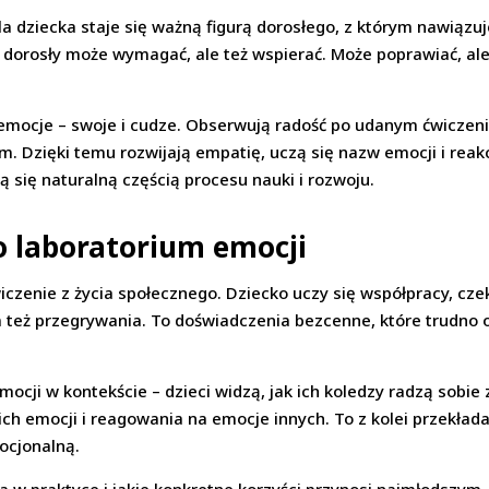
Dla dziecka staje się ważną figurą dorosłego, z którym nawiązu
e dorosły może wymagać, ale też wspierać. Może poprawiać, ale
 emocje – swoje i cudze. Obserwują radość po udanym ćwiczeni
em. Dzięki temu rozwijają empatię, uczą się nazw emocji i reakc
ą się naturalną częścią procesu nauki i rozwoju.
o laboratorium emocji
iczenie z życia społecznego. Dziecko uczy się współpracy, czek
em też przegrywania. To doświadczenia bezcenne, które trud
mocji w kontekście – dzieci widzą, jak ich koledzy radzą sobie
ich emocji i reagowania na emocje innych. To z kolei przekład
mocjonalną.