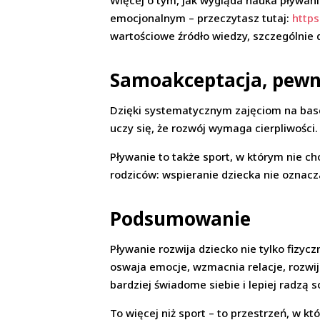
Więcej o tym, jak wygląda nauka pływani
emocjonalnym – przeczytasz tutaj:
http
wartościowe źródło wiedzy, szczególnie 
Samoakceptacja, pewno
Dzięki systematycznym zajęciom na basen
uczy się, że rozwój wymaga cierpliwości.
Pływanie to także sport, w którym nie c
rodziców: wspieranie dziecka nie oznac
Podsumowanie
Pływanie rozwija dziecko nie tylko fizyc
oswaja emocje, wzmacnia relacje, rozwija
bardziej świadome siebie i lepiej radzą 
To więcej niż sport – to przestrzeń, w k