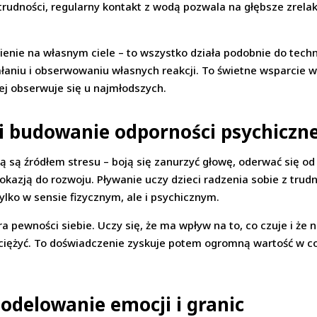
rudności, regularny kontakt z wodą pozwala na głębsze zrelaks
enie na własnym ciele – to wszystko działa podobnie do techni
iałaniu i obserwowaniu własnych reakcji. To świetne wsparcie 
iej obserwuje się u najmłodszych.
i budowanie odporności psychiczne
ą są źródłem stresu – boją się zanurzyć głowę, oderwać się od 
okazją do rozwoju. Pływanie uczy dzieci radzenia sobie z trud
tylko w sensie fizycznym, ale i psychicznym.
ra pewności siebie. Uczy się, że ma wpływ na to, co czuje i że
ciężyć. To doświadczenie zyskuje potem ogromną wartość w cod
odelowanie emocji i granic