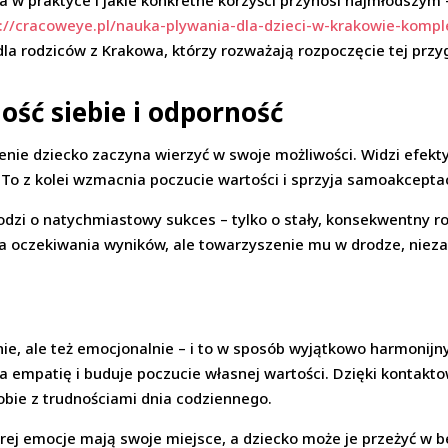
a w praktyce i jakie konkretne korzyści przynosi najmłodszym
s://cracoweye.pl/nauka-plywania-dla-dzieci-w-krakowie-komp
dla rodziców z Krakowa, którzy rozważają rozpoczęcie tej prz
ść siebie i odporność
ie dziecko zaczyna wierzyć w swoje możliwości. Widzi efekty
 To z kolei wzmacnia poczucie wartości i sprzyja samoakceptac
hodzi o natychmiastowy sukces – tylko o stały, konsekwentny r
za oczekiwania wyników, ale towarzyszenie mu w drodze, nieza
znie, ale też emocjonalnie – i to w sposób wyjątkowo harmonij
 empatię i buduje poczucie własnej wartości. Dzięki kontaktow
sobie z trudnościami dnia codziennego.
tórej emocje mają swoje miejsce, a dziecko może je przeżyć w 