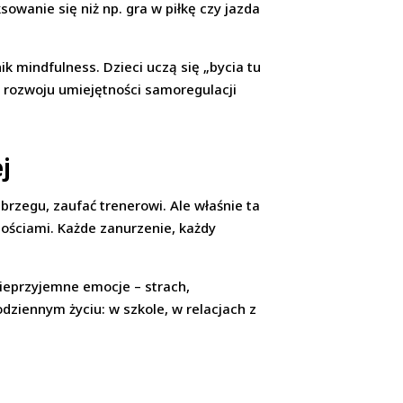
owanie się niż np. gra w piłkę czy jazda
k mindfulness. Dzieci uczą się „bycia tu
w rozwoju umiejętności samoregulacji
j
brzegu, zaufać trenerowi. Ale właśnie ta
nościami. Każde zanurzenie, każdy
 nieprzyjemne emocje – strach,
ziennym życiu: w szkole, w relacjach z