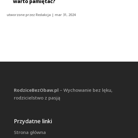
warto pamiętać?
utworzone przez
Redakcja
|
mar 31, 2024
RodziceBezObaw.pl
– Wychowanie bez lęku,
rodzicielstwo z pasją
Przydatne linki
Strona główna